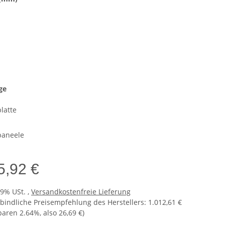
age
latte
paneele
5,92 €
19% USt. ,
Versandkostenfreie Lieferung
bindliche Preisempfehlung des Herstellers
:
1.012,61 €
sparen
2.64%
, also
26,69 €
)