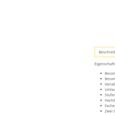
weitere
Beschrei
Registerkar
anzeigen
Eigenschaft
Beson
Beson
Varia
Umlau
Stufe
Hochb
Fache
Zwei 