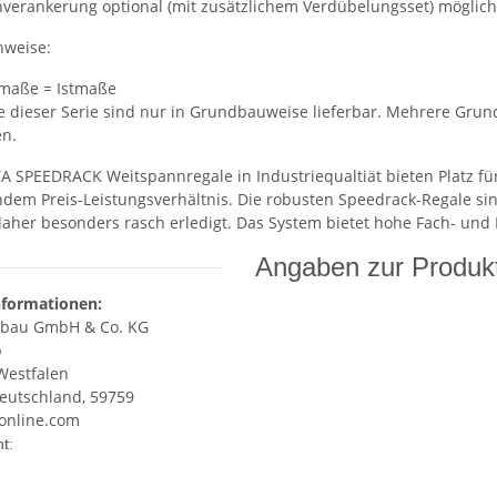
verankerung optional (mit zusätzlichem Verdübelungsset) möglich
nweise:
maße = Istmaße
e dieser Serie sind nur in Grundbauweise lieferbar. Mehrere Grund
n.
 SPEEDRACK Weitspannregale in Industriequaltiät bieten Platz für
dem Preis-Leistungsverhältnis. Die robusten Speedrack-Regale sin
daher besonders rasch erledigt. Das System bietet hohe Fach- und 
Angaben zur Produkt
nformationen:
bau GmbH & Co. KG
p
Westfalen
eutschland, 59759
online.com
enschaft
t: