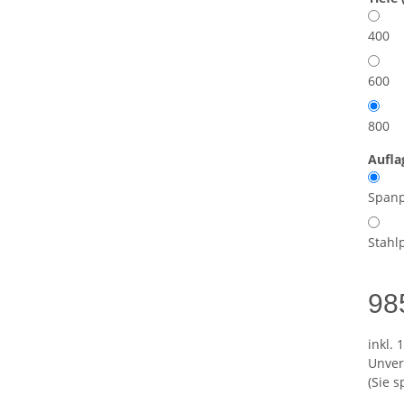
400
600
800
Aufl
Spanp
Stahl
98
inkl. 
Unver
(Sie 