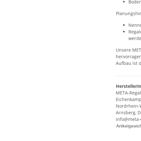
Boden
Planungshi
Nenn
Regal
werde
Unsere META
hervorragen
Aufbau ist 
Herstelleri
META-Regal
Eichenkam
Nordrhein-
Arnsberg, D
info@meta-
Produkteig
Wert
Artikelgewich