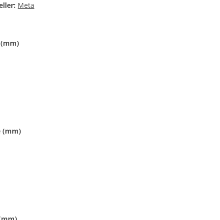
ller:
Meta
 (mm)
e (mm)
 (mm)