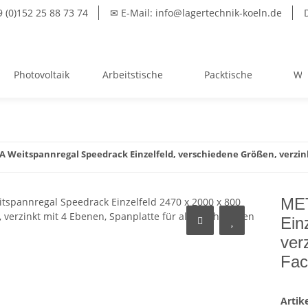
(0)152 25 88 73 74
✉ E-Mail: info@lagertechnik-koeln.de
Photovoltaik
Arbeitstische
Packtische
We
 Weitspannregal Speedrack Einzelfeld, verschiedene Größen, verzin
MET
Ein
ver
Fac
Arti