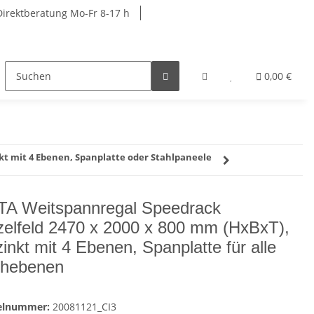
Direktberatung Mo-Fr 8-17 h
rkbänke
Schränke
Garderobenschränke
0,00 €
R
kt mit 4 Ebenen, Spanplatte oder Stahlpaneele
A Weitspannregal Speedrack
zelfeld 2470 x 2000 x 800 mm (HxBxT),
zinkt mit 4 Ebenen, Spanplatte für alle
hebenen
kelnummer:
20081121_CI3