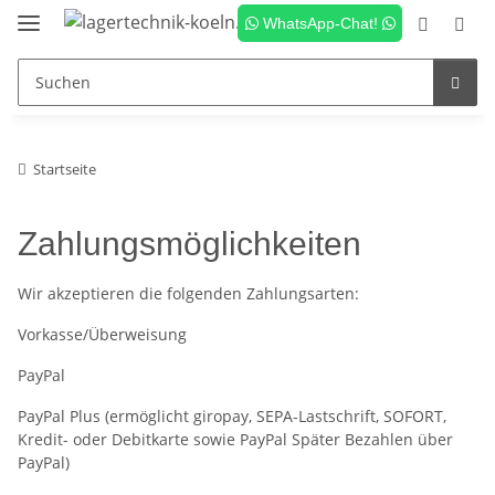
WhatsApp-Chat!
Startseite
Zahlungsmöglichkeiten
Wir akzeptieren die folgenden Zahlungsarten:
Vorkasse/Überweisung
PayPal
PayPal Plus (ermöglicht giropay, SEPA-Lastschrift, SOFORT,
Kredit- oder Debitkarte sowie PayPal Später Bezahlen über
PayPal)