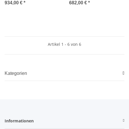
Palettengewicht vzk / RAL
934,00 €
*
682,00 €
*
2001 kpl. mit 3 Lagerebenen
( 1 Feld )
Artikel 1 - 6 von 6
Kategorien
Informationen