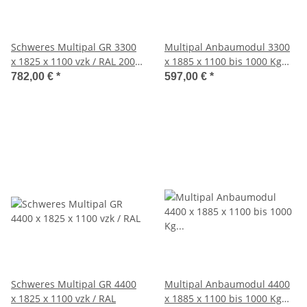
Schweres Multipal GR 3300
Multipal Anbaumodul 3300
x 1825 x 1100 vzk / RAL 2001
x 1885 x 1100 bis 1000 Kg
kpl. mit 3 Lagerebenen ( 1
Palettengewicht vzk / RAL
782,00 €
*
597,00 €
*
Feld )
2001 kpl. mit 3 Lagerebenen
( 1 Feld )
Schweres Multipal GR 4400
Multipal Anbaumodul 4400
x 1825 x 1100 vzk / RAL
x 1885 x 1100 bis 1000 Kg