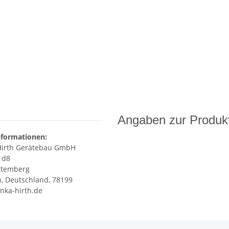
Angaben zur Produkt
nformationen:
irth Gerätebau GmbH
 d8
ttemberg
, Deutschland, 78199
nka-hirth.de