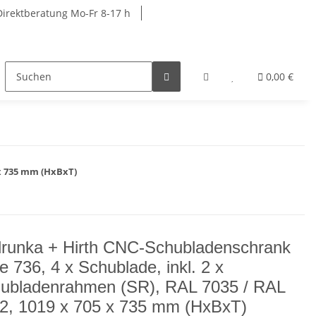
Direktberatung Mo-Fr 8-17 h
rkbänke
Schränke
Garderobenschränke
0,00 €
R
 x 735 mm (HxBxT)
runka + Hirth CNC-Schubladenschrank
fe 736, 4 x Schublade, inkl. 2 x
ubladenrahmen (SR), RAL 7035 / RAL
2, 1019 x 705 x 735 mm (HxBxT)