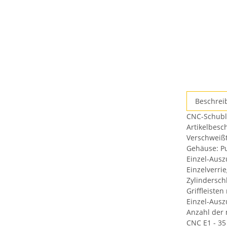
weitere
Beschrei
Registerkar
CNC-Schubla
anzeigen
Artikelbesc
Verschweißt
Gehäuse: Pu
Einzel-Ausz
Einzelverri
Zylindersch
Griffleisten
Einzel-Aus
Anzahl der 
CNC E1 - 35