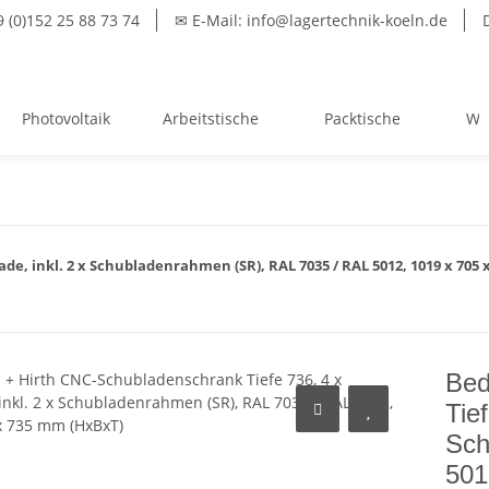
(0)152 25 88 73 74
✉ E-Mail: info@lagertechnik-koeln.de
Photovoltaik
Arbeitstische
Packtische
We
de, inkl. 2 x Schubladenrahmen (SR), RAL 7035 / RAL 5012, 1019 x 705
Bed
Tie
Sch
501