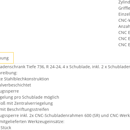
Zylin
Griffl
Einze
CNC-W
Anzah
CNC E
CNC E
CNC E
bung
ten
denschrank Tiefe 736, R 24-24, 4 x Schublade, inkl. 2 x Schublad
hreibung:
e Stahlblechkonstruktion
lverbeschichtet
ugssperre
egelung pro Schublade möglich
loß mit Zentralverriegelung
 mit Beschriftungsstreifen
zugssperre inkl. 2x CNC-Schubladenrahmen 600 (SR) und CNC-Werk
mitgelieferten Werkzeugeinsätze:
 Stück