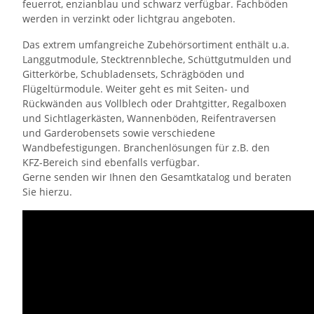
feuerrot, enzianblau und schwarz verfügbar. Fachböden
werden in verzinkt oder lichtgrau angeboten.
Das extrem umfangreiche Zubehörsortiment enthält u.a.
Langgutmodule, Stecktrennbleche, Schüttgutmulden und
Gitterkörbe, Schubladensets, Schrägböden und
Flügeltürmodule. Weiter geht es mit Seiten- und
Rückwänden aus Vollblech oder Drahtgitter, Regalboxen
und Sichtlagerkästen, Wannenböden, Reifentraversen
und Garderobensets sowie verschiedene
Wandbefestigungen. Branchenlösungen für z.B. den
KFZ-Bereich sind ebenfalls verfügbar.
Gerne senden wir Ihnen den Gesamtkatalog und beraten
Sie hierzu.