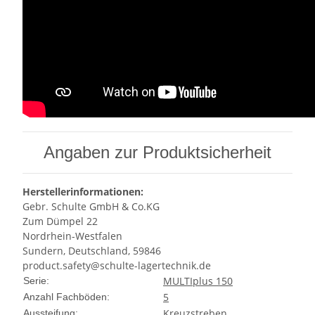
Angaben zur Produktsicherheit
Herstellerinformationen:
Gebr. Schulte GmbH & Co.KG
Zum Dümpel 22
Nordrhein-Westfalen
Sundern, Deutschland, 59846
product.safety@schulte-lagertechnik.de
Produkteigenschaft
Wert
MULTIplus 150
Serie:
5
Anzahl Fachböden:
Kreuzstreben
Aussteifung: