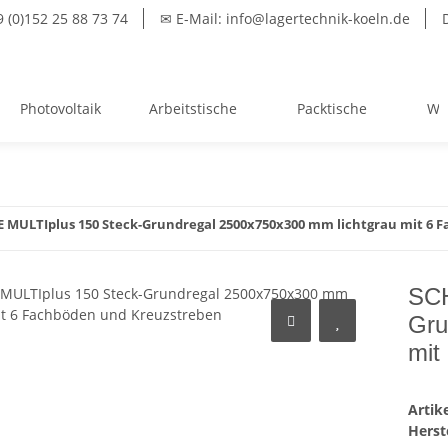
(0)152 25 88 73 74
✉ E-Mail: info@lagertechnik-koeln.de
Photovoltaik
Arbeitstische
Packtische
We
 MULTIplus 150 Steck-Grundregal 2500x750x300 mm lichtgrau mit 6 
SCH
Gru
mit
Arti
Herste