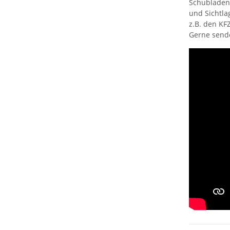
Schubladens
und Sichtl
z.B. den KF
Gerne sende