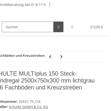
Direktberatung Mo-Fr 8-17 h
rkbänke
Schränke
Garderobenschränke
0,00 €
R
Fachböden und Kreuzstreben
ULTE MULTIplus 150 Steck-
ndregal 2500x750x300 mm lichtgrau
 6 Fachböden und Kreuzstreben
kelnummer:
32631-75_CI4
ller:
Schulte GmbH & Co. KG