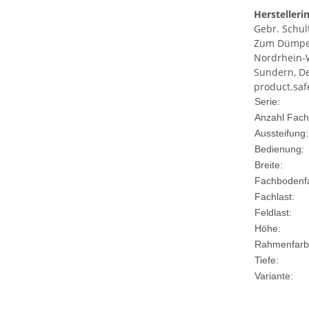
Herstelleri
Gebr. Schu
Zum Dümpe
Nordrhein-
Sundern, D
product.saf
Produkteig
Wert
Serie:
Anzahl Fac
Aussteifung:
Bedienung:
Breite:
Fachbodenf
Fachlast:
Feldlast:
Höhe:
Rahmenfarb
Tiefe:
Variante: