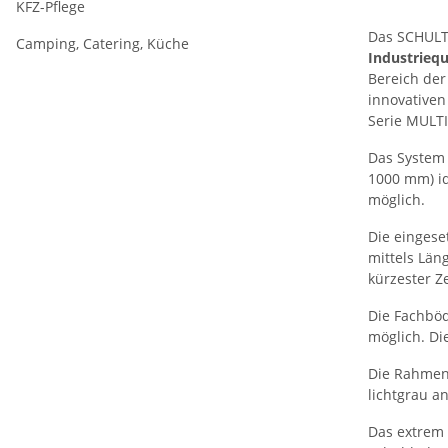
KFZ-Pflege
Das SCHULTE
Camping, Catering, Küche
Industriequ
Bereich der
innovativen
Serie MULTI
Das System 
1000 mm) id
möglich.
Die eingese
mittels Län
kürzester Z
Die Fachböd
möglich. Die
Die Rahmen 
lichtgrau a
Das extrem 