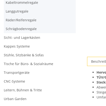
Kabeltrommelregale
Langgutregale
Räder/Reifenregale
Schrägbodenregale
Sicht- und Lagerkästen
Kappes Systeme
Stühle, Sitzbänke & Sofas
weitere
Beschrei
Tische für Büro- & Sozialräume
Registerkar
anzeigen
Hervo
Transportgeräte
TÜV/G
CNC-Systeme
Steck
Abwei
Leitern, Bühnen & Tritte
Steig
Umfa
Urban Garden