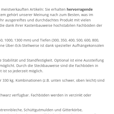
meistverkauften Artikeln: Sie erhalten
hervorragende
stem gehört unserer Meinung nach zum Besten, was im
ehr ausgereiftes und durchdachtes Produkt mit vielen
. die dank ihrer Kastenbauweise hochstabilen Fachböden der
, 1000, 1300 mm) und Tiefen (300, 350, 400, 500, 600, 800,
e Über-Eck-Stellweise ist dank spezieller Aufhängekonsolen
Stabilität und Standfestigkeit. Optional ist eine Aussteifung
rmöglicht. Durch die Steckbauweise sind die Fachböden in
 ist so jederzeit möglich.
 330 kg. Kombinationen (z.B. unten schwer, oben leicht) sind
schwarz verfügbar. Fachböden werden in verzinkt oder
ktrennbleche, Schüttgutmulden und Gitterkörbe,