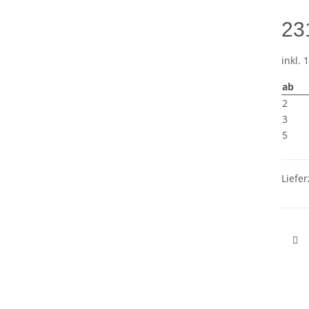
23
inkl. 
ab
2
3
5
Liefer