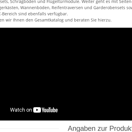
ets, Schrägböden und Flügeltürmodule. Weiter geht es mit Seiten
agerkästen, Wannenböden, Reifentraversen und Garderobensets s
Z-Bereich sind ebenfalls verfügbar.
n wir Ihnen den Gesamtkatalog und beraten Sie hierzu.
Angaben zur Produkt