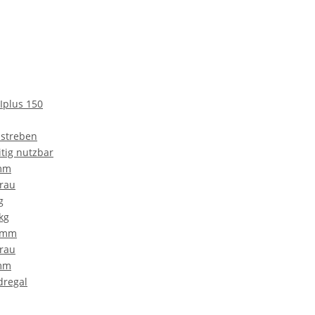
Iplus 150
streben
itig nutzbar
mm
grau
g
kg
 mm
grau
mm
dregal