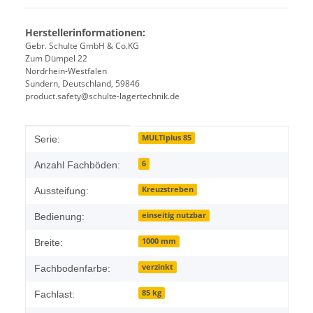
Herstellerinformationen:
Gebr. Schulte GmbH & Co.KG
Zum Dümpel 22
Nordrhein-Westfalen
Sundern, Deutschland, 59846
product.safety@schulte-lagertechnik.de
Produkteigenschaft
Wert
MULTIplus 85
Serie:
6
Anzahl Fachböden:
Kreuzstreben
Aussteifung:
einseitig nutzbar
Bedienung:
1000 mm
Breite:
verzinkt
Fachbodenfarbe:
85 kg
Fachlast: