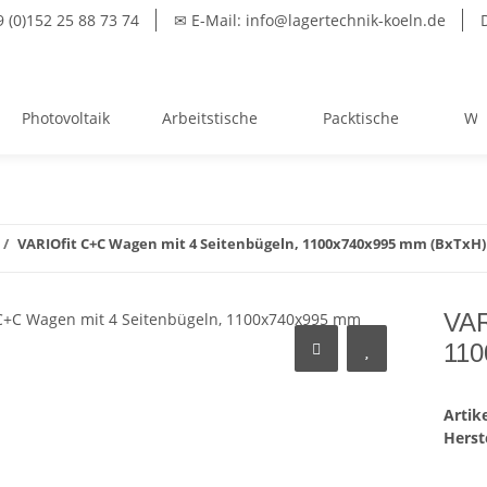
(0)152 25 88 73 74
✉ E-Mail: info@lagertechnik-koeln.de
Photovoltaik
Arbeitstische
Packtische
We
VARIOfit C+C Wagen mit 4 Seitenbügeln, 1100x740x995 mm (BxTxH)
VAR
110
Arti
Herste