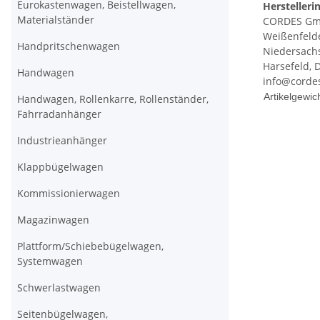
Eurokastenwagen, Beistellwagen,
Herstelleri
Materialständer
CORDES Gm
Weißenfelde
Handpritschenwagen
Niedersach
Harsefeld, 
Handwagen
info@corde
Produkteig
Wert
Artikelgewich
Handwagen, Rollenkarre, Rollenständer,
Fahrradanhänger
Industrieanhänger
Klappbügelwagen
Kommissionierwagen
Magazinwagen
Plattform/Schiebebügelwagen,
Systemwagen
Schwerlastwagen
Seitenbügelwagen,