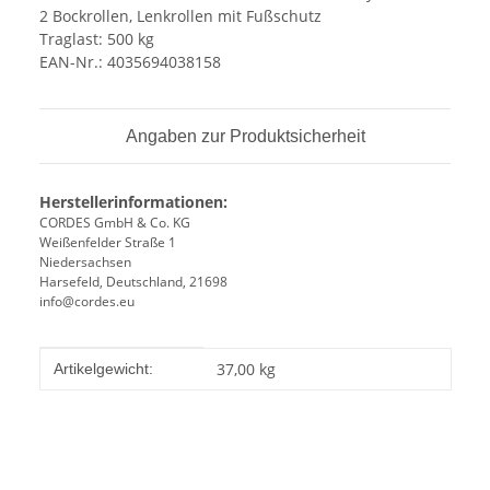
2 Bockrollen, Lenkrollen mit Fußschutz
Traglast: 500 kg
EAN-Nr.: 4035694038158
Angaben zur Produktsicherheit
Herstellerinformationen:
CORDES GmbH & Co. KG
Weißenfelder Straße 1
Niedersachsen
Harsefeld, Deutschland, 21698
info@cordes.eu
Produkteigenschaft
Wert
37,00
kg
Artikelgewicht: