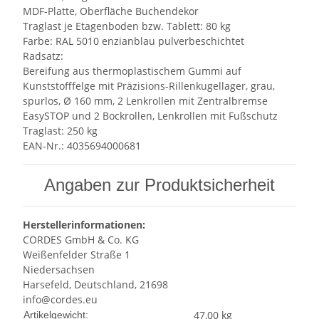
MDF-Platte, Oberfläche Buchendekor
Traglast je Etagenboden bzw. Tablett: 80 kg
Farbe: RAL 5010 enzianblau pulverbeschichtet
Radsatz:
Bereifung aus thermoplastischem Gummi auf
Kunststofffelge mit Präzisions-Rillenkugellager, grau,
spurlos, Ø 160 mm, 2 Lenkrollen mit Zentralbremse
EasySTOP und 2 Bockrollen, Lenkrollen mit Fußschutz
Traglast: 250 kg
EAN-Nr.: 4035694000681
Angaben zur Produktsicherheit
Herstellerinformationen:
CORDES GmbH & Co. KG
Weißenfelder Straße 1
Niedersachsen
Harsefeld, Deutschland, 21698
info@cordes.eu
Produkteigenschaft
Wert
47,00
kg
Artikelgewicht: