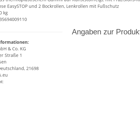
se EasySTOP und 2 Bockrollen, Lenkrollen mit Fußschutz
0 kg
035694009110
Angaben zur Produkt
nformationen:
bH & Co. KG
r Straße 1
sen
Deutschland, 21698
s.eu
enschaft
t: