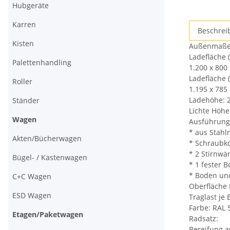
Hubgeräte
Karren
weitere
Beschrei
Registerkar
Kisten
Außenmaße: 
anzeigen
Ladefläche 
Palettenhandling
1.200 x 800
Ladefläche 
Roller
1.195 x 785
Ladehöhe: 2
Ständer
Lichte Höhe
Wagen
Ausführung
* aus Stahl
Akten/Bücherwagen
* Schraubko
* 2 Stirnwä
Bügel- / Kastenwagen
* 1 fester 
* Boden un
C+C Wagen
Oberfläche
ESD Wagen
Traglast je
Farbe: RAL 
Etagen/Paketwagen
Radsatz:
Bereifung a