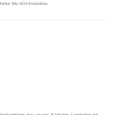
Farbe: RAL 5010 Enzianblau
lenkugellager, grau, spurlos, Ø 160 mm, 2 Lenkrollen mit