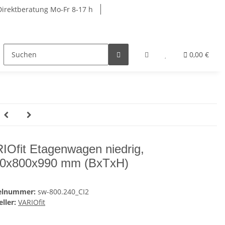
Direktberatung Mo-Fr 8-17 h
rkbänke
Schränke
Garderobenschränke
0,00 €
R
IOfit Etagenwagen niedrig,
0x800x990 mm (BxTxH)
kelnummer:
sw-800.240_CI2
ller:
VARIOfit