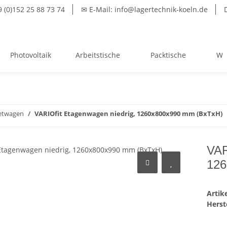
(0)152 25 88 73 74
✉ E-Mail: info@lagertechnik-koeln.de
Photovoltaik
Arbeitstische
Packtische
We
etwagen
VARIOfit Etagenwagen niedrig, 1260x800x990 mm (BxTxH)
VAR
126
Arti
Herste