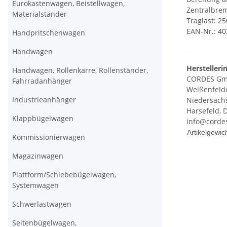
Eurokastenwagen, Beistellwagen,
Zentralbrem
Materialständer
Traglast: 25
EAN-Nr.: 4
Handpritschenwagen
Handwagen
Herstelleri
Handwagen, Rollenkarre, Rollenständer,
CORDES Gm
Fahrradanhänger
Weißenfelde
Industrieanhänger
Niedersach
Harsefeld, 
Klappbügelwagen
info@corde
Produkteig
Wert
Artikelgewich
Kommissionierwagen
Magazinwagen
Plattform/Schiebebügelwagen,
Systemwagen
Schwerlastwagen
Seitenbügelwagen,