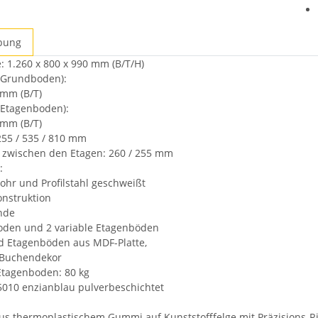
bung
ten
1.260 x 800 x 990 mm (B/T/H)
(Grundboden):
 mm (B/T)
(Etagenboden):
 mm (B/T)
55 / 535 / 810 mm
 zwischen den Etagen: 260 / 255 mm
:
rohr und Profilstahl geschweißt
nstruktion
nde
Boden und 2 variable Etagenböden
d Etagenböden aus MDF-Platte,
 Buchendekor
 Etagenboden: 80 kg
5010 enzianblau pulverbeschichtet
us thermoplastischem Gummi auf Kunststofffelge mit Präzisions-Ril