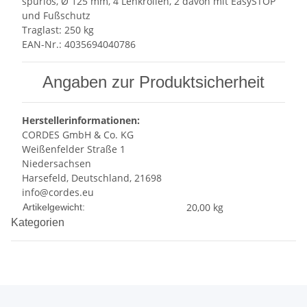
spurlos, Ø 125 mm, 4 Lenkrollen, 2 davon mit EasySTOP
und Fußschutz
Traglast: 250 kg
EAN-Nr.: 4035694040786
Angaben zur Produktsicherheit
Herstellerinformationen:
CORDES GmbH & Co. KG
Weißenfelder Straße 1
Niedersachsen
Harsefeld, Deutschland, 21698
info@cordes.eu
Produkteigenschaft
Wert
20,00
kg
Artikelgewicht:
Kategorien