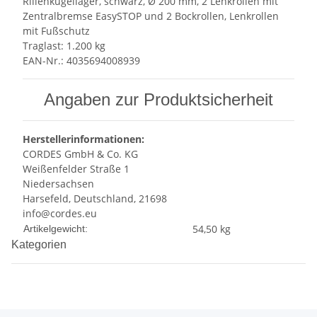
Rillenkugellager, schwarz, Ø 200 mm, 2 Lenkrollen mit
Zentralbremse EasySTOP und 2 Bockrollen, Lenkrollen
mit Fußschutz
Traglast: 1.200 kg
EAN-Nr.: 4035694008939
Angaben zur Produktsicherheit
Herstellerinformationen:
CORDES GmbH & Co. KG
Weißenfelder Straße 1
Niedersachsen
Harsefeld, Deutschland, 21698
info@cordes.eu
Produkteigenschaft
Wert
54,50
kg
Artikelgewicht:
Kategorien