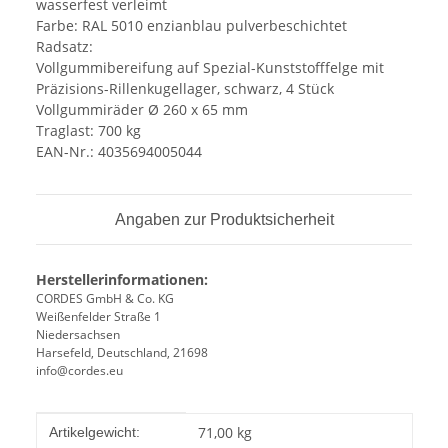
wasserfest verleimt
Farbe: RAL 5010 enzianblau pulverbeschichtet
Radsatz:
Vollgummibereifung auf Spezial-Kunststofffelge mit
Präzisions-Rillenkugellager, schwarz, 4 Stück
Vollgummiräder Ø 260 x 65 mm
Traglast: 700 kg
EAN-Nr.: 4035694005044
Angaben zur Produktsicherheit
Herstellerinformationen:
CORDES GmbH & Co. KG
Weißenfelder Straße 1
Niedersachsen
Harsefeld, Deutschland, 21698
info@cordes.eu
Produkteigenschaft
Wert
71,00
kg
Artikelgewicht: