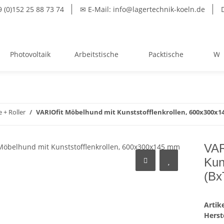
(0)152 25 88 73 74
✉ E-Mail: info@lagertechnik-koeln.de
Photovoltaik
Arbeitstische
Packtische
We
+ Roller
VARIOfit Möbelhund mit Kunststofflenkrollen, 600x300x
VAR
Kun
(Bx
Arti
Herste