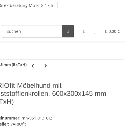
Direktberatung Mo-Fr 8-17 h
rkbänke
Schränke
Garderobenschränke
0,00 €
R
145 mm (BxTxH)
IOfit Möbelhund mit
ststofflenkrollen, 600x300x145 mm
TxH)
kelnummer:
mh-951.013_CI2
ller:
VARIOfit