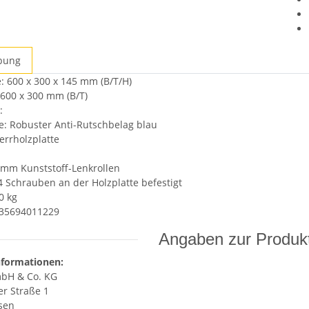
bung
ten
 600 x 300 x 145 mm (B/T/H)
 600 x 300 mm (B/T)
:
e: Robuster Anti-Rutschbelag blau
rrholzplatte
 mm Kunststoff-Lenkrollen
 4 Schrauben an der Holzplatte befestigt
0 kg
035694011229
Angaben zur Produkt
nformationen:
bH & Co. KG
r Straße 1
sen