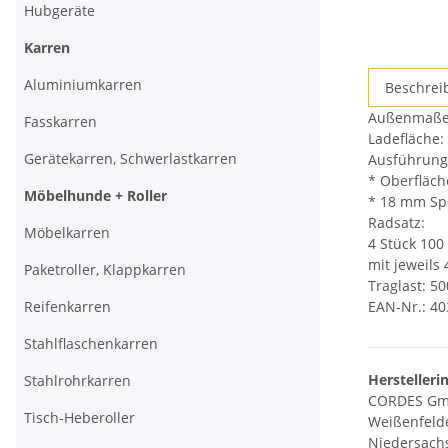
Hubgeräte
Karren
weitere
Aluminiumkarren
Beschrei
Registerkar
Außenmaße:
anzeigen
Fasskarren
Ladefläche:
Gerätekarren, Schwerlastkarren
Ausführung
* Oberfläch
Möbelhunde + Roller
* 18 mm Spe
Radsatz:
Möbelkarren
4 Stück 100
mit jeweils
Paketroller, Klappkarren
Traglast: 50
Reifenkarren
EAN-Nr.: 4
Stahlflaschenkarren
Herstelleri
Stahlrohrkarren
CORDES Gm
Tisch-Heberoller
Weißenfelde
Niedersach