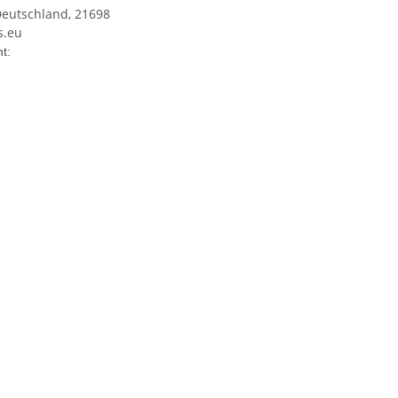
Deutschland, 21698
s.eu
enschaft
t: