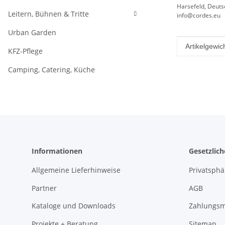
Harsefeld, Deuts
Leitern, Bühnen & Tritte
info@cordes.eu
Urban Garden
Produkteig
Wert
Artikelgewich
KFZ-Pflege
Camping, Catering, Küche
Informationen
Gesetzlic
Allgemeine Lieferhinweise
Privatsph
Partner
AGB
Kataloge und Downloads
Zahlungsm
Projekte + Beratung
Sitemap