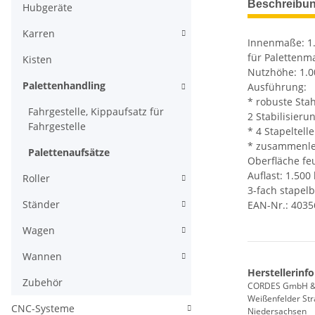
Beschreibu
Hubgeräte
Karren
Innenmaße: 1.
für Palettenm
Kisten
Nutzhöhe: 1.
Palettenhandling
Ausführung:
* robuste Sta
Fahrgestelle, Kippaufsatz für
2 Stabilisier
Fahrgestelle
* 4 Stapeltell
* zusammenl
Palettenaufsätze
Oberfläche fe
Auflast: 1.500
Roller
3-fach stapelb
Ständer
EAN-Nr.: 403
Wagen
Wannen
Herstellerinf
Zubehör
CORDES GmbH &
Weißenfelder Str
CNC-Systeme
Niedersachsen