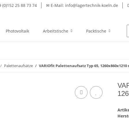
(0)152 25 88 73 74
✉ E-Mail: info@lagertechnik-koeln.de
Photovoltaik
Arbeitstische
Packtische
We
Palettenaufsätze
VARIOfit Palettenaufsatz Typ 65, 1260x860x1210
VAR
126
Arti
Herste