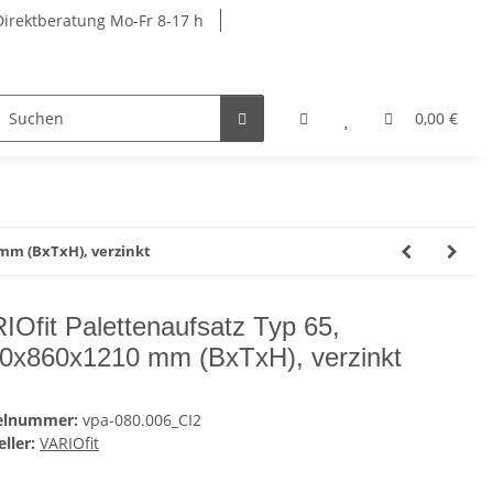
Direktberatung Mo-Fr 8-17 h
rkbänke
Schränke
Garderobenschränke
0,00 €
 mm (BxTxH), verzinkt
IOfit Palettenaufsatz Typ 65,
0x860x1210 mm (BxTxH), verzinkt
kelnummer:
vpa-080.006_CI2
ller:
VARIOfit