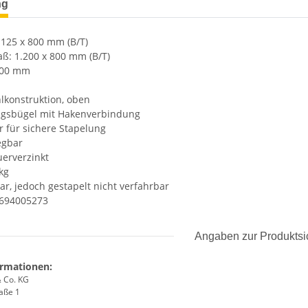
ng
125 x 800 mm (B/T)
aß: 1.200 x 800 mm (B/T)
000 mm
hlkonstruktion, oben
ungsbügel mit Hakenverbindung
er für sichere Stapelung
egbar
uerverzinkt
 kg
ar, jedoch gestapelt nicht verfahrbar
5694005273
Angaben zur Produktsi
ormationen:
 Co. KG
aße 1