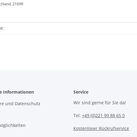
chland, 21698
enschaft
t:
he Informationen
Service
Wir sind gerne für Sie da!
äre und Datenschutz
Tel:
+49 (0)221 99 88 65 0
öglichkeiten
Kostenloser Rückrufservice