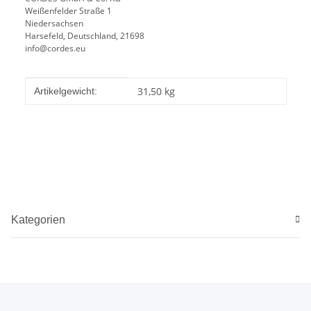
Weißenfelder Straße 1
Niedersachsen
Harsefeld, Deutschland, 21698
info@cordes.eu
Produkteigenschaft
Wert
31,50
kg
Artikelgewicht:
Kategorien