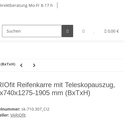
Direktberatung Mo-Fr 8-17 h
rkbänke
Schränke
Garderobenschränke
0,00 €
R
 (BxTxH)
IOfit Reifenkarre mit Teleskopauszug,
x740x1275-1905 mm (BxTxH)
kelnummer:
sk-710.307_CI2
ller:
VARIOfit