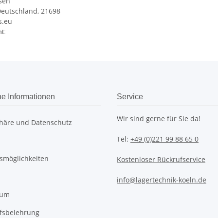
sen
Deutschland, 21698
s.eu
enschaft
t:
he Informationen
Service
Wir sind gerne für Sie da!
phäre und Datenschutz
Tel:
+49 (0)221 99 88 65 0
smöglichkeiten
Kostenloser Rückrufservice
info@lagertechnik-koeln.de
sum
fsbelehrung