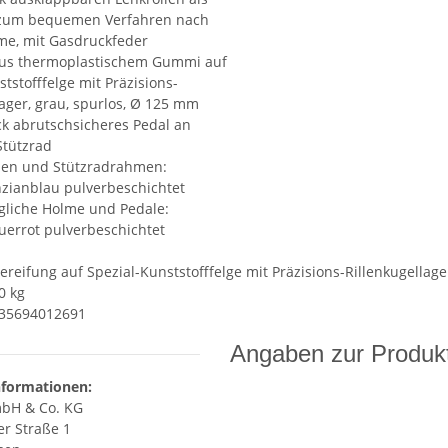
 zum bequemen Verfahren nach
me, mit Gasdruckfeder
aus thermoplastischem Gummi auf
tstofffelge mit Präzisions-
lager, grau, spurlos, Ø 125 mm
ück abrutschsicheres Pedal an
Stützrad
en und Stützradrahmen:
zianblau pulverbeschichtet
gliche Holme und Pedale:
uerrot pulverbeschichtet
reifung auf Spezial-Kunststofffelge mit Präzisions-Rillenkugellag
0 kg
035694012691
Angaben zur Produkt
nformationen:
bH & Co. KG
r Straße 1