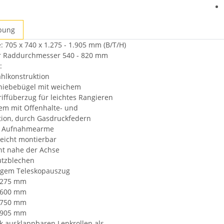
bung
ten
705 x 740 x 1.275 - 1.905 mm (B/T/H)
ür Raddurchmesser 540 - 820 mm
:
ahlkonstruktion
chiebebügel mit weichem
riffüberzug für leichtes Rangieren
em mit Offenhalte- und
ion, durch Gasdruckfedern
te Aufnahmearme
 leicht montierbar
ht nahe der Achse
utzblechen
figem Teleskopauszug
1.275 mm
1.600 mm
1.750 mm
1.905 mm
ck ausklappbaren Lenkrollen als