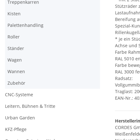
Treppenkarren
Stützräder
Lastaufnah
Kisten
Bereifung 
Palettenhandling
Spezial-Kuns
Rillenkugel
Roller
* je ein St
Achse und 
Ständer
Farbe Rahm
RAL 5010 en
Wagen
Farbe bewe
Wannen
RAL 3000 fe
Radsatz:
Zubehör
Vollgummibe
Traglast: 20
CNC-Systeme
EAN-Nr.: 4
Leitern, Bühnen & Tritte
Urban Garden
Herstelleri
CORDES Gm
KFZ-Pflege
Weißenfelde