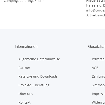
Niedersach
Camping, Catering, Küche
Harsefeld, 
info@corde
Produkteig
Wert
Artikelgewich
Informationen
Gesetzlic
Allgemeine Lieferhinweise
Privats
Partner
AGB
Kataloge und Downloads
Zahlung
Projekte + Beratung
Sitemap
Über uns
Impres
Kontakt
Widerru