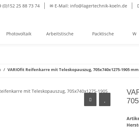
(0)152 25 88 73 74
✉ E-Mail: info@lagertechnik-koeln.de
Photovoltaik
Arbeitstische
Packtische
We
n
VARIOfit Reifenkarre mit Teleskopauszug, 705x740x1275-1905 mm
VAR
705
Arti
Herste