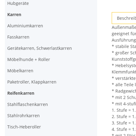
Hubgeräte
Karren
weitere
Beschrei
Registerkar
Aluminiumkarren
Außenmaße: 
anzeigen
geeignet f
Fasskarren
Ausführung
* stabile St
Gerätekarren, Schwerlastkarren
* großer S
Kunststoffg
Möbelhunde + Roller
* Hebelsyst
Möbelkarren
Klemmfunkt
* verstärk
Paketroller, Klappkarren
* alle Teile
* Radgewic
Reifenkarren
* mit 2 Sch
* mit 4-stu
Stahlflaschenkarren
1. Stufe = 
Stahlrohrkarren
2. Stufe = 
3. Stufe = 
Tisch-Heberoller
4. Stufe = 
* mit 2 Stü