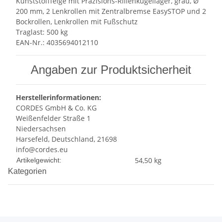
Kunststofffelge mit Präzisions-Rillenkugellager, grau, Ø
200 mm, 2 Lenkrollen mit Zentralbremse EasySTOP und 2
Bockrollen, Lenkrollen mit Fußschutz
Traglast: 500 kg
EAN-Nr.: 4035694012110
Angaben zur Produktsicherheit
Herstellerinformationen:
CORDES GmbH & Co. KG
Weißenfelder Straße 1
Niedersachsen
Harsefeld, Deutschland, 21698
info@cordes.eu
Produkteigenschaft
Wert
54,50
kg
Artikelgewicht:
Kategorien