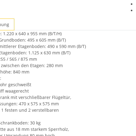
bung
ten
1.220 x 640 x 955 mm (B/T/H)
Grundboden: 495 x 605 mm (B/T)
mittlerer Etagenboden: 490 x 590 mm (B/T)
Etagenboden: 1.125 x 630 mm (B/T)
55 / 565 / 875 mm
e zwischen den Etagen: 280 mm
ffhöhe: 840 mm
:
rohr geschweißt
iff waagerecht
hrank mit verschließbarer Flügeltür,
sungen: 470 x 575 x 575 mm
l. 1 festen und 2 verstellbaren
 Schrankboden: 30 kg
atte aus 18 mm starkem Sperrholz,
iger Umrandung 80 mm hoch