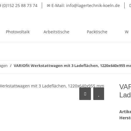
(0)152 25 88 73 74
✉ E-Mail: info@lagertechnik-koeln.de
Photovoltaik
Arbeitstische
Packtische
We
agen
VARIOfit Werkstattwagen mit 3 Ladeflächen, 1220x640x955 m
VAR
Lad
Arti
Herste