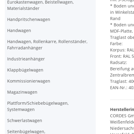
Eurokastenwagen, Beistellwagen,
* Boden und
Materialständer
in Winkels
Rand
Handpritschenwagen
* Boden un
Handwagen
MDF-Platte,
Traglast ob
Handwagen, Rollenkarre, Rollenständer,
Farbe:
Fahrradanhänger
Korpus: RAL
Front: RAL 
Industrieanhänger
Radsatz:
Bereifung a
Klappbügelwagen
Zentralbrem
Kommissionierwagen
Traglast: 40
EAN-Nr.: 4
Magazinwagen
Plattform/Schiebebügelwagen,
Systemwagen
Herstelleri
CORDES Gm
Schwerlastwagen
Weißenfelde
Niedersach
Seitenbügelwagen,