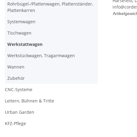
Harsefeld, 
Rohrbügel-/Plattenwagen, Plattenständer,
info@corde
Plattenkarren
Produkteig
Wert
Artikelgewich
Systemwagen
Tischwagen
Werkstattwagen
Werkstückwagen, Tragarmwagen
Wannen
Zubehör
CNC-Systeme
Leitern, Bühnen & Tritte
Urban Garden
KFZ-Pflege