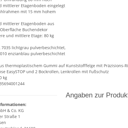
 mittlerer Etagenboden eingelegt
tahlrahmen mit 15 mm hohem
d mittlerer Etagenboden aus
 Oberfläche Buchendekor
ere und mittlere Etage: 80 kg
 7035 lichtgrau pulverbeschichtet,
5010 enzianblau pulverbeschichtet
us thermoplastischem Gummi auf Kunststofffelge mit Präzisions-Ril
se EasySTOP und 2 Bockrollen, Lenkrollen mit Fußschutz
0 kg
035694001244
Angaben zur Produkt
nformationen:
bH & Co. KG
r Straße 1
sen