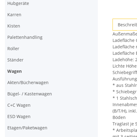
Hubgeräte
Karren
weitere
Beschrei
Kisten
Registerkar
Außenmaße: 
anzeigen
Palettenhandling
Ladefläche 
Ladefläche 
Roller
Ladefläche 
Ladehöhe: 2
Ständer
Lichte Höh
Wagen
Schiebegri
Ausführung
Akten/Bücherwagen
* aus Stahl
* Schiebegr
Bügel- / Kastenwagen
* 1 Stahlsc
Innenabmes
C+C Wagen
(B/T/H), ink
ESD Wagen
Böden
Traglast je
Etagen/Paketwagen
* Arbeitspl
mit 3-seit