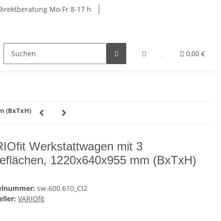
Direktberatung Mo-Fr 8-17 h
rkbänke
Schränke
Garderobenschränke
0,00 €
R
m (BxTxH)
IOfit Werkstattwagen mit 3
eflächen, 1220x640x955 mm (BxTxH)
kelnummer:
sw-600.610_CI2
ller:
VARIOfit