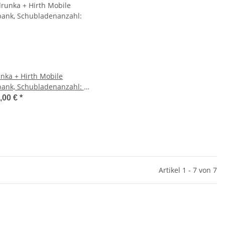
nka + Hirth Mobile
ank, Schubladenanzahl: 7,
 Flügeltüren: 1, RAL 7035 /
,00 €
*
012, 995 x 1250 x 750 mm
T)
Artikel 1 - 7 von 7