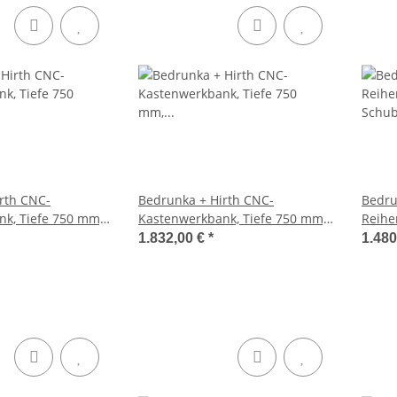
rth CNC-
Bedrunka + Hirth CNC-
Bedru
k, Tiefe 750 mm,
Kastenwerkbank, Tiefe 750 mm,
Reihe
ahl: 7, RAL 7035 /
Schubladenanzahl: 7, RAL 7035 /
Schub
1.832,00 €
*
1.480
 x 2000 x 750 mm
RAL 5012, 959 x 2000 x 750 mm
RAL 5
(HxBxT)
(HxBx