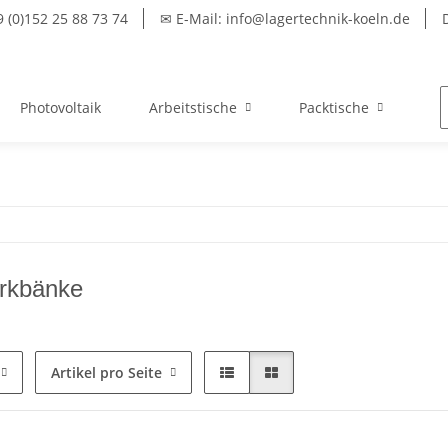
(0)152 25 88 73 74
✉ E-Mail: info@lagertechnik-koeln.de
Photovoltaik
Arbeitstische
Packtische
We
rkbänke
Artikel pro Seite