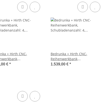
nka + Hirth CNC-
Bedrunka + Hirth CNC-
nwerkbank,
Reihenwerkbank,
ladenanzahl: 4, RAL 7035 /
Schubladenanzahl: 4, RAL 7035 /
,00 €
*
1.539,00 €
*
012, 859 x 1500 x 750 mm
RAL 5012, 859 x 2000 x 750 mm
T)
(HxBxT)