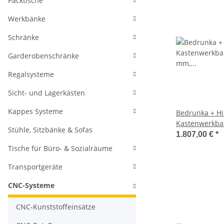
Packtische
Werkbänke
Schränke
Garderobenschränke
Regalsysteme
Sicht- und Lagerkästen
Kappes Systeme
Bedrunka + Hi
Kastenwerkban
Stühle, Sitzbänke & Sofas
Schubladenanz
1.807,00 €
*
RAL 5012, 859
Tische für Büro- & Sozialräume
(HxBxT)
Transportgeräte
CNC-Systeme
CNC-Kunststoffeinsätze