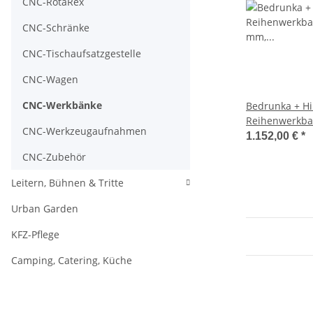
CNC-RotaRex
CNC-Schränke
CNC-Tischaufsatzgestelle
CNC-Wagen
CNC-Werkbänke
Bedrunka + Hi
Reihenwerkban
CNC-Werkzeugaufnahmen
Schubladenanz
1.152,00 €
*
RAL 5012, 859
CNC-Zubehör
(HxBxT)
Leitern, Bühnen & Tritte
Urban Garden
KFZ-Pflege
Camping, Catering, Küche